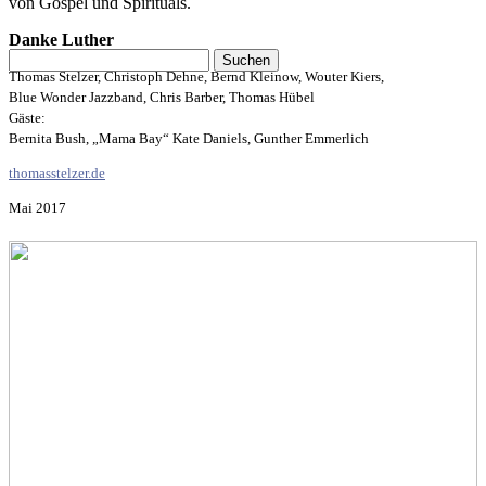
von Gospel und Spirituals.
Danke Luther
Thomas Stelzer, Christoph Dehne, Bernd Kleinow, Wouter Kiers,
Blue Wonder Jazzband, Chris Barber, Thomas Hübel
Gäste:
Bernita Bush, „Mama Bay“ Kate Daniels, Gunther Emmerlich
thomasstelzer.de
Mai 2017