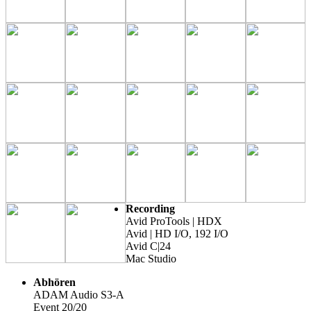
Recording
Avid ProTools | HDX
Avid | HD I/O, 192 I/O
Avid C|24
Mac Studio
Abhören
ADAM Audio S3-A
Event 20/20