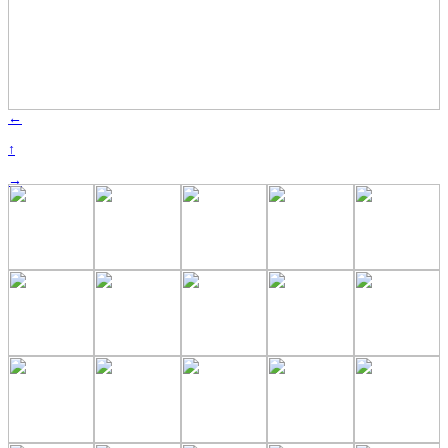
←
↑
→