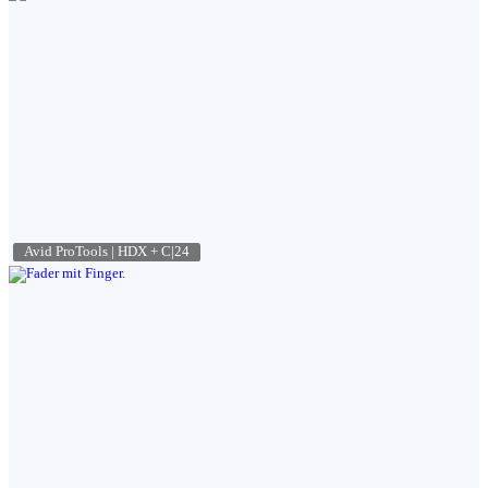
Avid ProTools | HDX + C|24