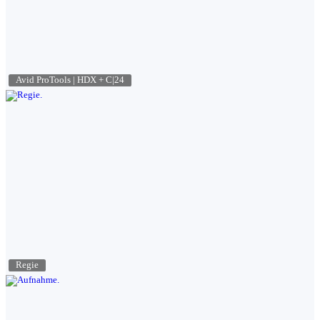
Avid ProTools | HDX + C|24
Regie