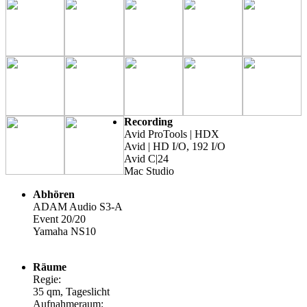
Recording
Avid ProTools | HDX
Avid | HD I/O, 192 I/O
Avid C|24
Mac Studio
Abhören
ADAM Audio S3-A
Event 20/20
Yamaha NS10
Räume
Regie:
35 qm, Tageslicht
Aufnahmeraum: