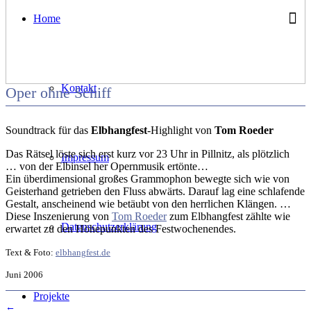
Home
Kontakt
Oper ohne Schiff
Soundtrack für das
Elbhangfest
-Highlight von
Tom Roeder
Das Rätsel löste sich erst kurz vor 23 Uhr in Pillnitz, als plötzlich
Impressum
… von der Elbinsel her Opernmusik ertönte…
Ein überdimensional großes Grammophon bewegte sich wie von
Geisterhand getrieben den Fluss abwärts. Darauf lag eine schlafende
Gestalt, anscheinend wie betäubt von den herrlichen Klängen. …
Diese Inszenierung von
Tom Roeder
zum Elbhangfest zählte wie
Datenschutzerklärung
erwartet zu den Höhepunkten des Festwochenendes.
Text & Foto:
elbhangfest.de
Juni 2006
Projekte
←