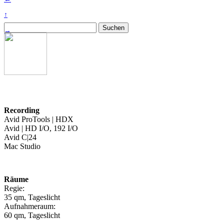
↑
→
Recording
Avid ProTools | HDX
Avid | HD I/O, 192 I/O
Avid C|24
Mac Studio
Räume
Regie:
35 qm, Tageslicht
Aufnahmeraum:
60 qm, Tageslicht