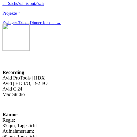
← Sächs’sch is butz’sch
Projekte ↑
Zwinger Trio - Dinner for one →
Recording
Avid ProTools | HDX
Avid | HD I/O, 192 I/O
Avid C|24
Mac Studio
Räume
Regie:
35 qm, Tageslicht
Aufnahmeraum:
60 qm, Tageslicht