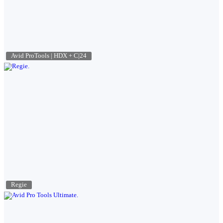
Avid ProTools | HDX + C|24
Regie